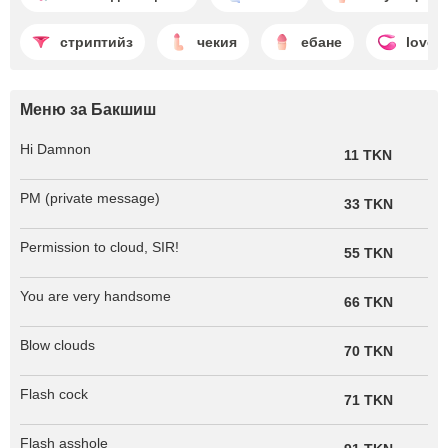
стриптийз
чекия
ебане
loven
Меню за Бакшиш
Hi Damnon
11 TKN
PM (private message)
33 TKN
Permission to cloud, SIR!
55 TKN
You are very handsome
66 TKN
Blow clouds
70 TKN
Flash cock
71 TKN
Flash asshole