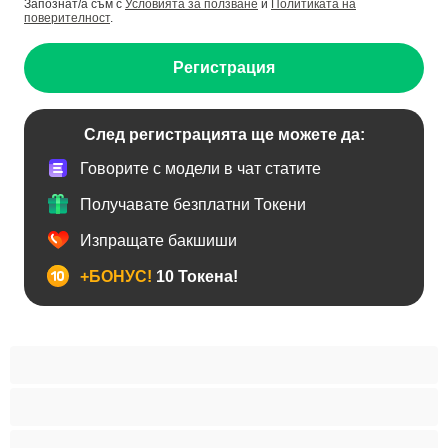
Запознат/а съм с
Условията за ползване
и
Политиката на
поверителност
.
Регистрация
След регистрацията ще можете да:
Говорите с модели в чат статите
Получавате безплатни Токени
Изпращате бакшиши
+БОНУС!
10 Токена!
Анален
Бисексуални
Гейове