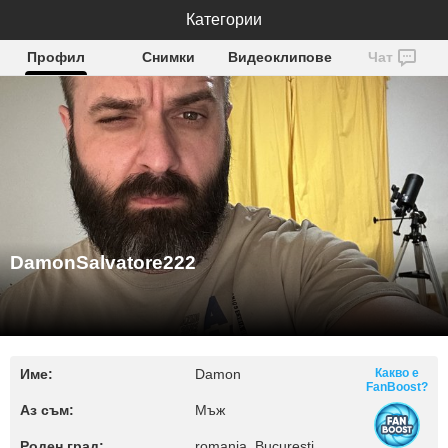
DamonSalvatore222
Категории
Профил
Снимки
Видеоклипове
Чат
DamonSalvatore222
Име:
Damon
Какво е
FanBoost?
Аз съм:
Мъж
Роден град:
romania, Bucuresti