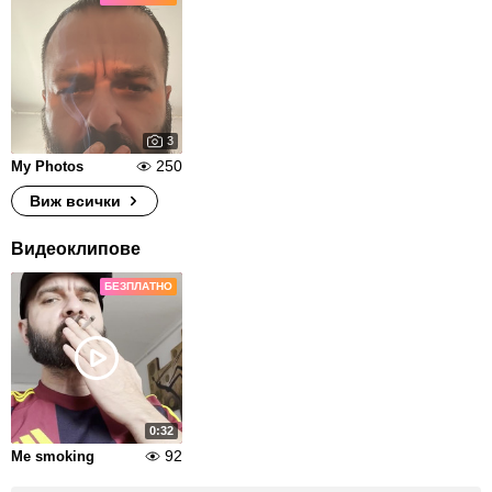
3
250
My Photos
Виж всички
Видеоклипове
БЕЗПЛАТНО
0:32
92
Me smoking