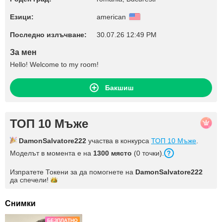
Езици:
american
Последно излъчване:
30.07.26 12:49 PM
За мен
Hello! Welcome to my room!
Бакшиш
ТОП 10 Мъже
DamonSalvatore222
участва в конкурса
ТОП 10 Мъже
.
Моделът в момента е на
1300 място
(0 точки).
Изпратете Токени за да помогнете на
DamonSalvatore222
да
спечели!
Снимки
БЕЗПЛАТНО