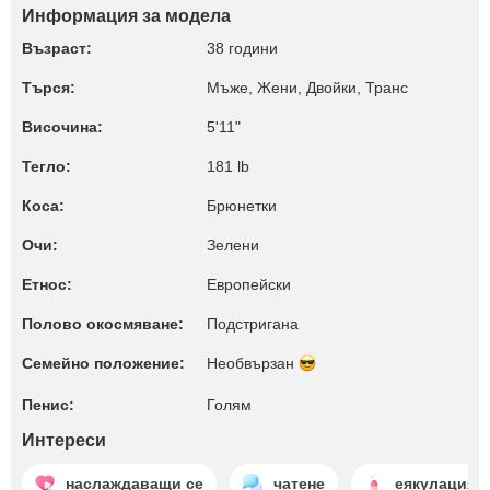
Информация за модела
Възраст:
38 години
Търся:
Мъже, Жени, Двойки, Транс
Височина:
5'11"
Тегло:
181 lb
Коса:
Брюнетки
Очи:
Зелени
Етнос:
Европейски
Полово окосмяване:
Подстригана
Семейно положение:
Необвързан
Пенис:
Голям
Интереси
наслаждаващи се
чатене
еякулация