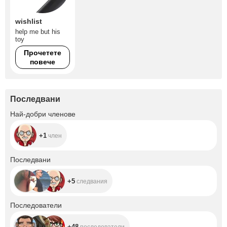
wishlist
help me but his
toy
Прочетете
повече
Последвани
+1
Най-добри членове
+1
член
+5
Последвани
+5
следвания
+48
Последователи
+48
последователи