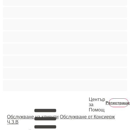
Голям пенис
Двойки
Колежани
Космати мъжаги
Мускулести
Най-добри за личен чат
Хетеросексуални
Център
Регистраци
за
Помощ
Oбслужване на клиенти
Обслужване от Консиерж
Ч.З.В