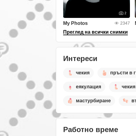
2
My Photos
2347
Преглед на всички снимки
Интереси
чекия
пръсти в 
еякулация
чекия
мастурбиране
в
Работно време