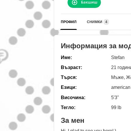
Бакшиш
ПРОФИЛ
СНИМКИ
4
Информация за мо
Име:
Stefan
Възраст:
21 годин
Търся:
Мъже, Же
Езици:
american
Височина:
5'3"
Тегло:
99 lb
За мен
Hi, I glad to see you here! )