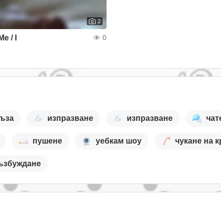
2
Me / I
0
гъза
изпразване
изпразване
чат
пушене
уебкам шоу
чукане на к
ъзбуждане