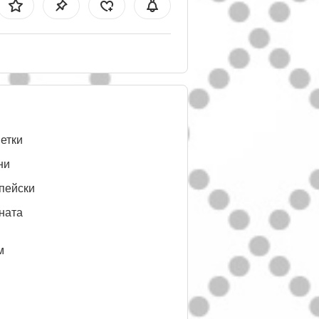
етки
ни
пейски
ната
м