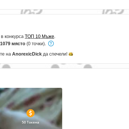
 в конкурса
ТОП 10 Мъже
.
1079 място
(0 точки).
ете на
AnorexicDick
да
спечели!
50 Токена