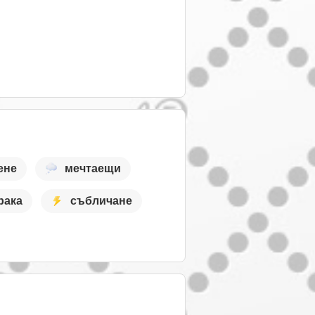
ене
мечтаещи
рака
събличане