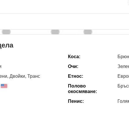
дела
Коса:
Брюн
и
Очи:
Зеле
ни, Двойки, Транс
Етнос:
Евро
Полово
Бръс
окосмяване:
Пенис:
Голя