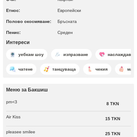
Етнос:
Европейски
Полово окосмяване:
Бръсната
Пенис:
Среден
Интереси
уебкам шоу
изпразване
наслаждаващ
чатене
танцуваща
чекия
мас
Меню за Бакшиш
pm<3
8 TKN
Air Kiss
15 TKN
pleasee smilee
25 TKN