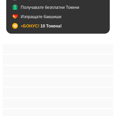
Получавате безплатни Токени
Изпращате бакшиши
+БОНУС!
10 Токена!
Анален
Бисексуални
Гейове
Голям пенис
Двойки
Колежани
Космати мъжаги