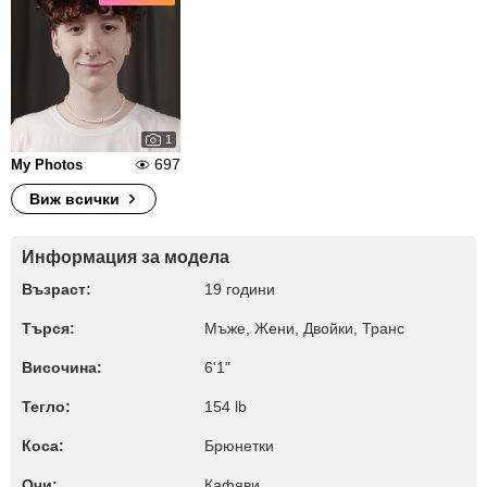
1
697
My Photos
Виж всички
Информация за модела
Възраст:
19 години
Търся:
Мъже, Жени, Двойки, Транс
Височина:
6'1"
Тегло:
154 lb
Коса:
Брюнетки
Очи:
Кафяви